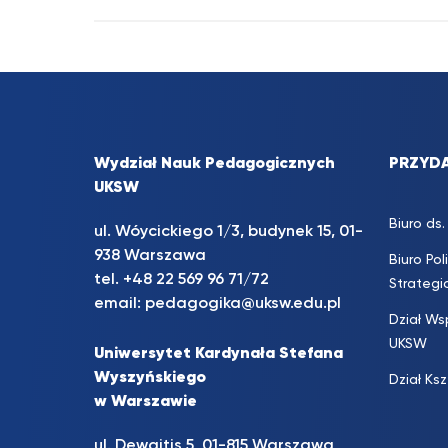
Wydział Nauk Pedagogicznych
PRZYDA
UKSW
Biuro d
ul. Wóycickiego 1/3, budynek 15, 01-
938 Warszawa
Biuro Pol
tel. +48 22 569 96 71/72
Strateg
email:
pedagogika@uksw.edu.pl
Dział Ws
UKSW
Uniwersytet Kardynała Stefana
Wyszyńskiego
Dział Ks
w Warszawie
ul. Dewajtis 5, 01-815 Warszawa