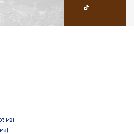
UKSW
TikTok
.03 MB]
 MB]