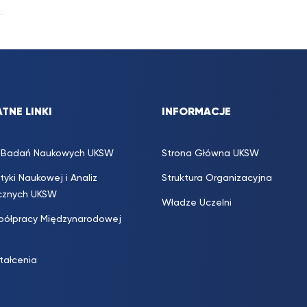
TNE LINKI
INFORMACJE
s. Badań Naukowych UKSW
Strona Główna UKSW
ityki Naukowej i Analiz
Struktura Organizacyjna
icznych UKSW
Władze Uczelni
półpracy Międzynarodowej
ztałcenia