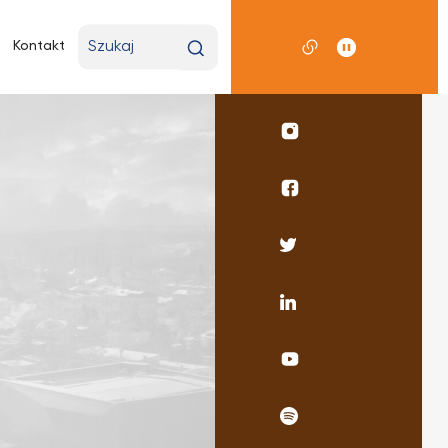
Wpisz
Kontakt
wyszukiwaną
frazę
Profil
UKSW
Instagram
Profil
wydziału
pedagogicznego
Profil
Facebook
UKSW
Twitter
Profil
UKSW
Linkedin
UKSW
YouTube
UKSW
Spotify