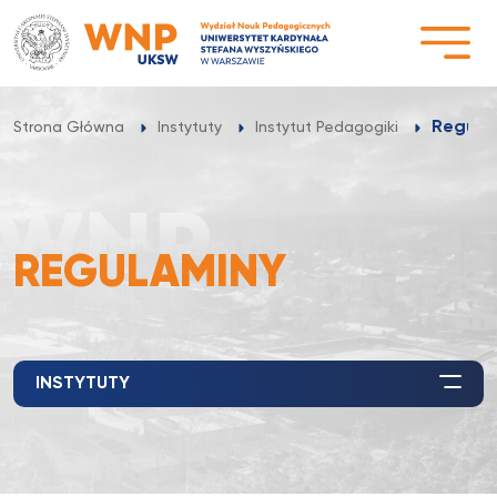
Przejdź
do
treści
Regula
Strona Główna
Instytuty
Instytut Pedagogiki
REGULAMINY
INSTYTUTY