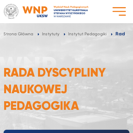
Przejdź
do
treści
Rada D
Strona Główna
Instytuty
Instytut Pedagogiki
RADA DYSCYPLINY
NAUKOWEJ
PEDAGOGIKA