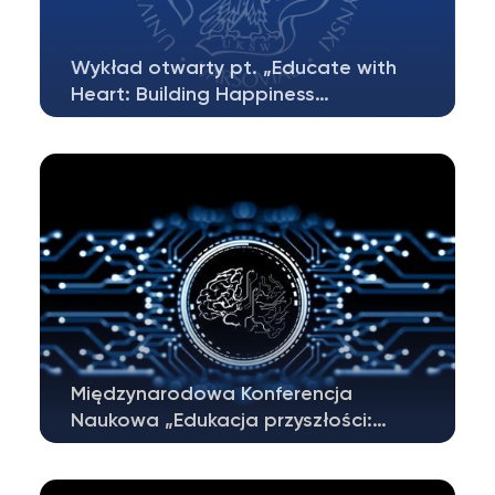
Wykład otwarty pt. „Educate with
Heart: Building Happiness…
Czy edukacja może angażować nie tylko
umysł, ale także emocje i ciało?Czy uczenie…
Międzynarodowa Konferencja
Naukowa „Edukacja przyszłości:…