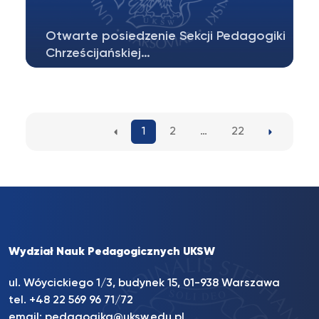
Otwarte posiedzenie Sekcji Pedagogiki
Chrześcijańskiej…
Szanowni Państwo, zapraszamy do udziału w
otwartym posiedzeniu Sekcji Pedagogiki…
1
2
…
22
Wydział Nauk Pedagogicznych UKSW
ul. Wóycickiego 1/3, budynek 15, 01-938 Warszawa
tel. +48 22 569 96 71/72
email:
pedagogika@uksw.edu.pl