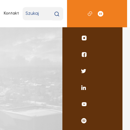
Wpisz
Kontakt
wyszukiwaną
frazę
Profil
UKSW
Instagram
Profil
wydziału
pedagogicznego
Profil
Facebook
UKSW
Twitter
Profil
UKSW
Linkedin
UKSW
YouTube
UKSW
Spotify