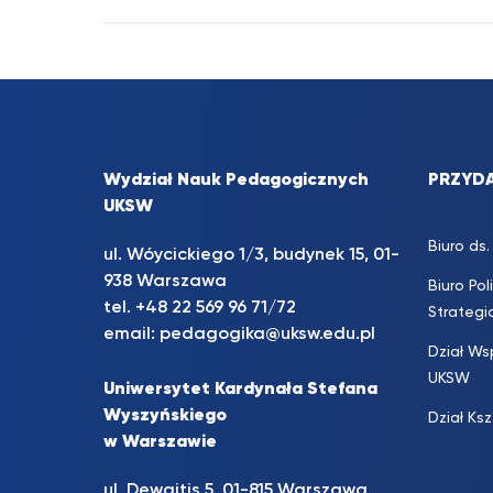
Wydział Nauk Pedagogicznych
PRZYDA
UKSW
Biuro d
ul. Wóycickiego 1/3, budynek 15, 01-
938 Warszawa
Biuro Pol
tel. +48 22 569 96 71/72
Strateg
email:
pedagogika@uksw.edu.pl
Dział Ws
UKSW
Uniwersytet Kardynała Stefana
Wyszyńskiego
Dział Ks
w Warszawie
ul. Dewajtis 5, 01-815 Warszawa