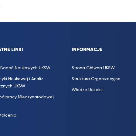
TNE LINKI
INFORMACJE
s. Badań Naukowych UKSW
Strona Główna UKSW
ityki Naukowej i Analiz
Struktura Organizacyjna
icznych UKSW
Władze Uczelni
półpracy Międzynarodowej
ztałcenia