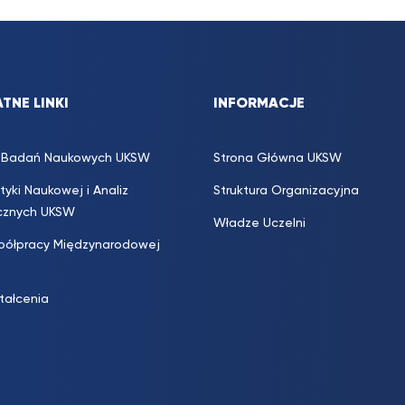
TNE LINKI
INFORMACJE
s. Badań Naukowych UKSW
Strona Główna UKSW
ityki Naukowej i Analiz
Struktura Organizacyjna
icznych UKSW
Władze Uczelni
półpracy Międzynarodowej
ztałcenia