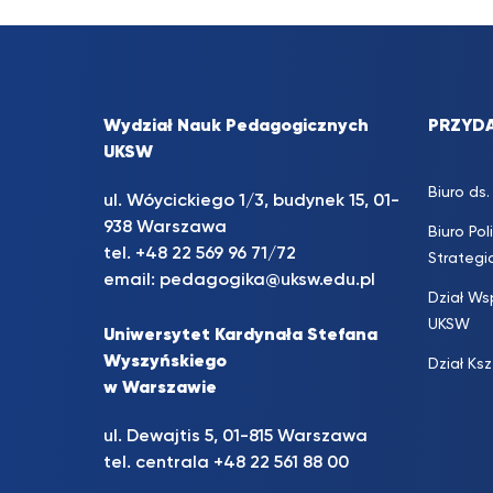
Wydział Nauk Pedagogicznych
PRZYDA
UKSW
Biuro d
ul. Wóycickiego 1/3, budynek 15, 01-
938 Warszawa
Biuro Pol
tel. +48 22 569 96 71/72
Strateg
email:
pedagogika@uksw.edu.pl
Dział Ws
UKSW
Uniwersytet Kardynała Stefana
Wyszyńskiego
Dział Ks
w Warszawie
ul. Dewajtis 5, 01-815 Warszawa
tel. centrala
+48 22 561 88 00