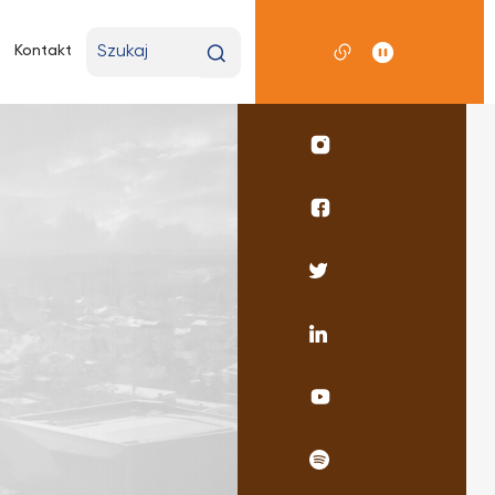
Wpisz
Kontakt
wyszukiwaną
frazę
Profil
UKSW
Instagram
Profil
wydziału
pedagogicznego
Profil
Facebook
UKSW
Twitter
Profil
UKSW
Linkedin
UKSW
YouTube
UKSW
Spotify