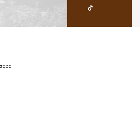
UKSW
TikTok
cząca