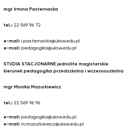
mgr Irmina Pasternacka
tel.:
22 569 96 72
e-mail:
i.pasternacka@uksw.edu.pl
e-mail:
pedagogika@uksw.edu.pl
STUDIA STACJONARNE jednolite magisterskie
kierunek pedagogika przedszkolna i wczesnoszkolna
mgr Monika Mazurkiewicz
tel.:
22 569 96 96
e-mail:
pedagogika@uksw.edu.pl
e-mail:
m.mazurkiewicz@uksw.edu.pl