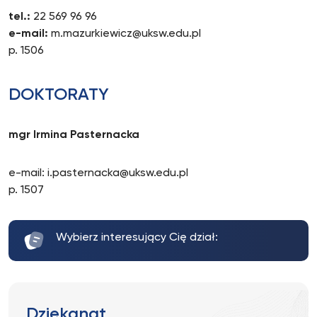
tel.:
22 569 96 96
e-mail:
m.mazurkiewicz@uksw.edu.pl
p. 1506
DOKTORATY
mgr Irmina Pasternacka
e-mail: i.pasternacka@uksw.edu.pl
p. 1507
Wybierz interesujący Cię dział:
Dziekanat