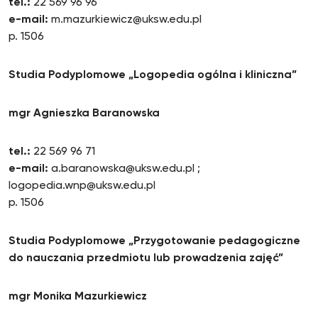
tel.:
22 569 96 96
e-mail:
m.mazurkiewicz@uksw.edu.pl
p. 1506
Studia Podyplomowe „Logopedia ogólna i kliniczna”
mgr Agnieszka Baranowska
tel.:
22 569 96 71
e-mail:
a.baranowska@uksw.edu.pl ;
logopedia.wnp@uksw.edu.pl
p. 1506
Studia Podyplomowe „Przygotowanie pedagogiczne
do nauczania przedmiotu lub prowadzenia zajęć”
mgr Monika Mazurkiewicz