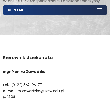
W dniu 01.09.2025 (poniedziałek) dziekanat nieczynny.
KONTAKT
Kierownik dziekanatu
mgr Monika Zawadzka
tel.:
(0-22) 569-96-77
e-mail:
m.zawadzka@uksw.edu.pl
p. 1508