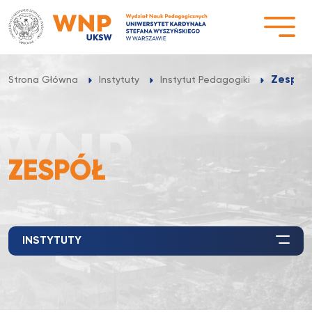
Przejdź
do
treści
Zespół
Strona Główna
Instytuty
Instytut Pedagogiki
ZESPÓŁ
INSTYTUTY