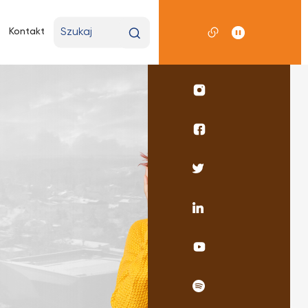
Wpisz
Kontakt
wyszukiwaną
frazę
Profil
UKSW
Instagram
Profil
wydziału
pedagogicznego
Profil
Facebook
UKSW
Twitter
Profil
UKSW
Linkedin
UKSW
YouTube
UKSW
Spotify