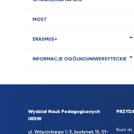
WYDARZENIA NA WNP
MOST
ERASMUS+
INFORMACJE OGÓLNOUNIWERSYTECKIE
Wydział Nauk Pedagogicznych
PRZYDA
UKSW
Biuro d
ul. Wóycickiego 1/3, budynek 15, 01-