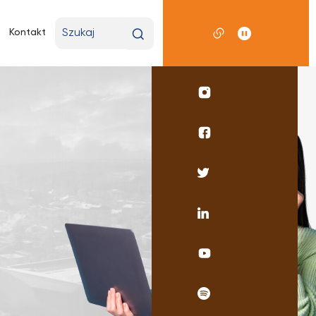
Wpisz
Kontakt
wyszukiwaną
frazę
Profil
UKSW
Instagram
Profil
wydziału
pedagogicznego
Profil
Facebook
UKSW
Twitter
Profil
UKSW
Linkedin
UKSW
YouTube
UKSW
Spotify