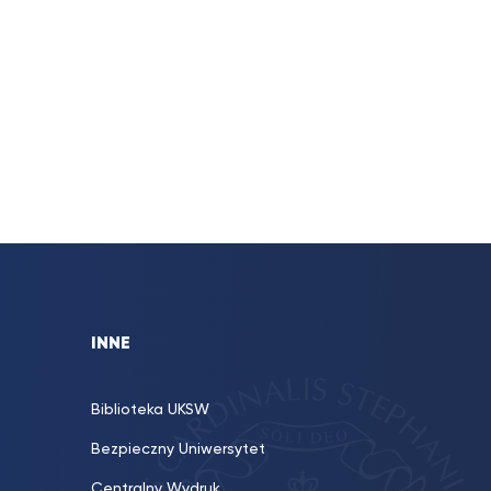
INNE
Biblioteka UKSW
Bezpieczny Uniwersytet
Centralny Wydruk