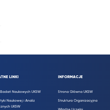
TNE LINKI
INFORMACJE
s. Badań Naukowych UKSW
Strona Główna UKSW
ityki Naukowej i Analiz
Struktura Organizacyjna
icznych UKSW
Władze Uczelni