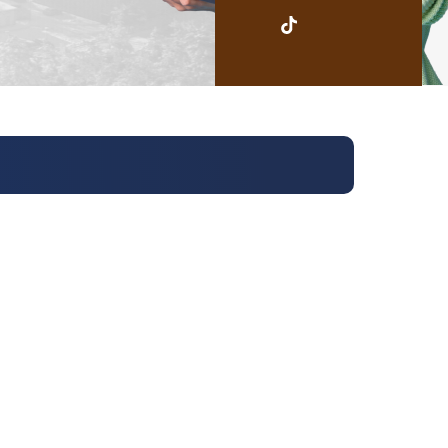
UKSW
TikTok