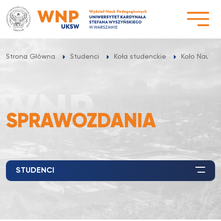
Przejdź
do
treści
Strona Główna
Studenci
Koła studenckie
Koło Naukow
SPRAWOZDANIA
STUDENCI