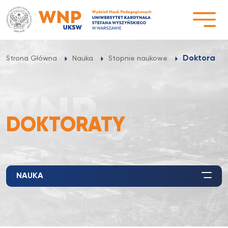
Przejdź
do
treści
Doktoraty
Strona Główna
Nauka
Stopnie naukowe
DOKTORATY
NAUKA