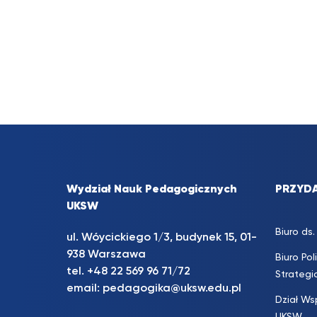
Wydział Nauk Pedagogicznych
PRZYDA
UKSW
Biuro d
ul. Wóycickiego 1/3, budynek 15, 01-
938 Warszawa
Biuro Pol
tel. +48 22 569 96 71/72
Strateg
email:
pedagogika@uksw.edu.pl
Dział Ws