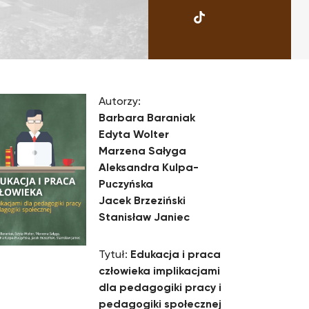
UKSW
TikTok
Autorzy:
Barbara Baraniak
Edyta Wolter
Marzena Sałyga
Aleksandra Kulpa-
Puczyńska
Jacek Brzeziński
Stanisław Janiec
Tytuł:
Edukacja i praca
człowieka implikacjami
dla pedagogiki pracy i
pedagogiki społecznej