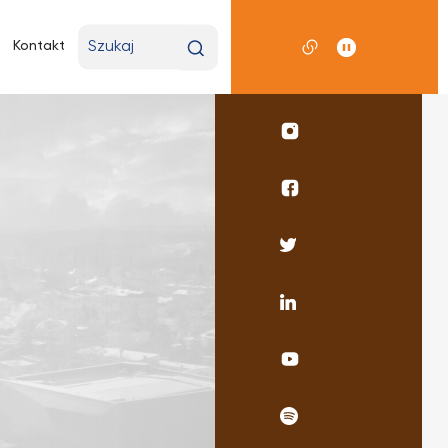
Wpisz
Kontakt
wyszukiwaną
frazę
Profil
UKSW
Instagram
Profil
wydziału
pedagogicznego
Profil
Facebook
UKSW
Twitter
Profil
UKSW
Linkedin
UKSW
YouTube
UKSW
Spotify