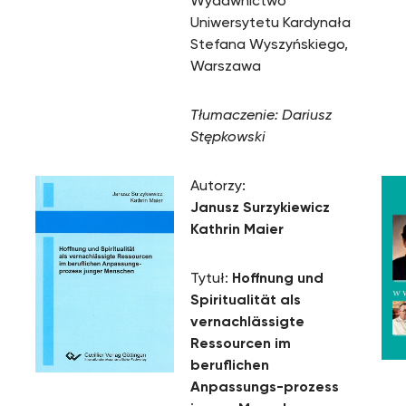
Wydawnictwo
Uniwersytetu Kardynała
Stefana Wyszyńskiego,
Warszawa
Tłumaczenie: Dariusz
Stępkowski
Autorzy:
Janusz Surzykiewicz
Kathrin Maier
Tytuł:
Hoffnung und
Spiritualität als
vernachlässigte
Ressourcen im
beruflichen
Anpassungs-prozess