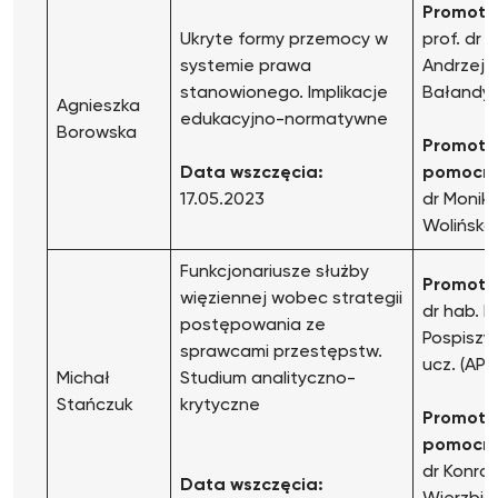
Promoto
Ukryte formy przemocy w
prof. dr 
systemie prawa
Andrzej
stanowionego. Implikacje
Bałandy
Agnieszka
edukacyjno-normatywne
Borowska
Promoto
Data wszczęcia:
pomocni
17.05.2023
dr Monik
Wolińska
Funkcjonariusze służby
Promoto
więziennej wobec strategii
dr hab. I
postępowania ze
Pospiszyl,
sprawcami przestępstw.
ucz. (APS
Michał
Studium analityczno-
Stańczuk
krytyczne
Promoto
pomocni
dr Konra
Data wszczęcia: