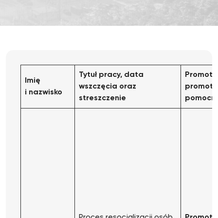
Tytuł pracy, data
Promoto
Imię
wszczęcia oraz
promoto
i nazwisko
streszczenie
pomocni
Proces resocjalizacji osób
Promoto