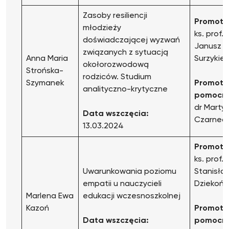
Zasoby resiliencji
Promoto
młodzieży
ks. prof. 
doświadczającej wyzwań
Janusz
związanych z sytuacją
Anna Maria
Surzykie
okołorozwodową
Strońska-
rodziców. Studium
Szymanek
Promoto
analityczno-krytyczne
pomocni
dr Marty
Data wszczęcia:
Czarnec
13.03.2024
Promoto
ks. prof. 
Uwarunkowania poziomu
Stanisła
empatii u nauczycieli
Dziekońs
Marlena Ewa
edukacji wczesnoszkolnej
Kazoń
Promoto
Data wszczęcia:
pomocni