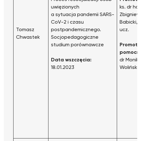
uwięzionych
ks. dr hab
a sytuacja pandemii SARS-
Zbigniew
CoV-2 i czasu
Babicki, p
Tomasz
postpandemicznego.
ucz.
Chwastek
Socjopedagogiczne
studium porównawcze
Promoto
pomocni
Data wszczęcia:
dr Monik
18.01.2023
Wolińska