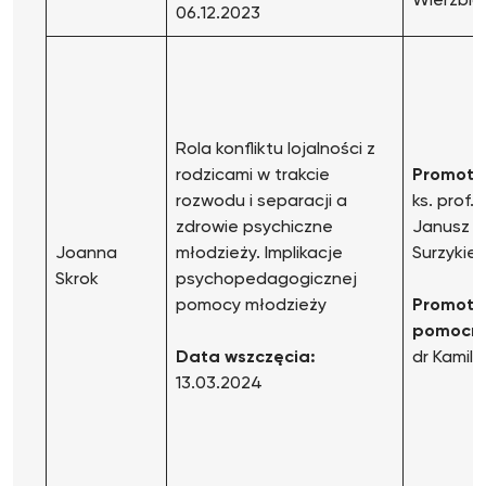
Wierzbick
06.12.2023
Rola konfliktu lojalności z
rodzicami w trakcie
Promoto
rozwodu i separacji a
ks. prof. 
zdrowie psychiczne
Janusz
Joanna
młodzieży. Implikacje
Surzykie
Skrok
psychopedagogicznej
pomocy młodzieży
Promoto
pomocni
Data wszczęcia:
dr Kamil 
13.03.2024