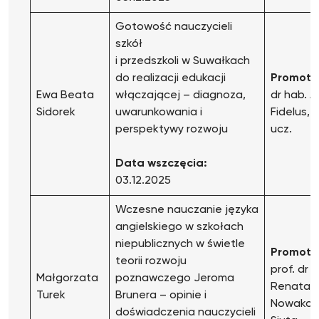
Gotowość nauczycieli
szkół
i przedszkoli w Suwałkach
do realizacji edukacji
Promoto
Ewa Beata
włączającej – diagnoza,
dr hab. 
Sidorek
uwarunkowania i
Fidelus, p
perspektywy rozwoju
ucz.
Data wszczęcia:
03.12.2025
Wczesne nauczanie języka
angielskiego w szkołach
niepublicznych w świetle
Promoto
teorii rozwoju
prof. dr 
Małgorzata
poznawczego Jeroma
Renata
Turek
Brunera – opinie i
Nowakow
doświadczenia nauczycieli