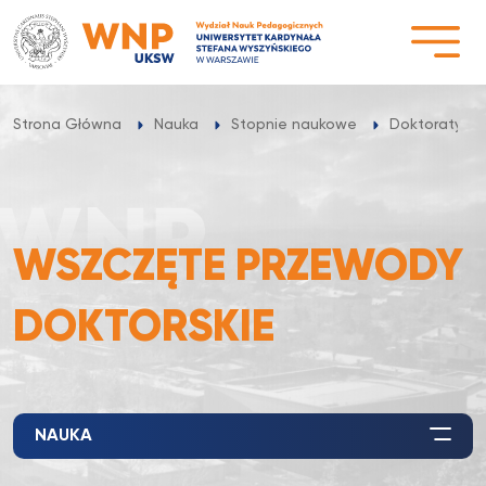
Przejdź
do
treści
Strona Główna
Nauka
Stopnie naukowe
Doktoraty
WSZCZĘTE PRZEWODY
DOKTORSKIE
NAUKA