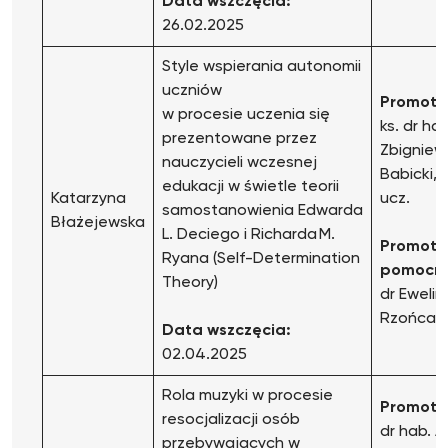
Data wszczęcia:
26.02.2025
Style wspierania autonomii
uczniów
Promoto
w procesie uczenia się
ks. dr hab
prezentowane przez
Zbigniew
nauczycieli wczesnej
Babicki, p
edukacji w świetle teorii
Katarzyna
ucz.
samostanowienia Edwarda
Błażejewska
L. Deciego i Richarda M.
Promoto
Ryana (Self-Determination
pomocni
Theory)
dr Ewelin
Rzońca
Data wszczęcia:
02.04.2025
Rola muzyki w procesie
Promoto
resocjalizacji osób
dr hab. 
przebywających w