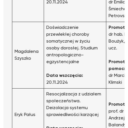
20.11.2024
dr Emilia
Śmiecho
Petrovski
Doświadczenie
Promoto
przewlekłej choroby
dr hab. M
somatycznej w życiu
Boużyk, p
osoby dorosłej. Studium
ucz.
Magdalena
antropologiczno-
Szyszko
egzystencjalne
Promoto
pomocni
Data wszczęcia:
dr Marcin
20.11.2024
Klimski
Resocjalizacja z udziałem
społeczeństwa.
Promoto
Deizolacja systemu
prof. dr 
Eryk Pałus
sprawiedliwości karzącej
Andrzej
Bałandy