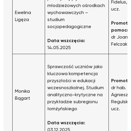
Fidelus, p
młodzieżowych ośrodkach
ucz.
Ewelina
wychowawczych –
Ligęza
studium
Promoto
socjopedagogiczne
pomocni
dr Joann
Data wszczęcia:
Felczak
14.05.2025
Sprawczość uczniów jako
kluczowa kompetencja
przyszłości w edukacji
Promoto
wczesnoszkolnej. Studium
dr hab.
Monika
analityczno-krytyczne na
Agnieszk
Bągart
przykładzie subregionu
Regulska,
łomżyńskiego
ucz.
Data wszczęcia:
03.12.2025