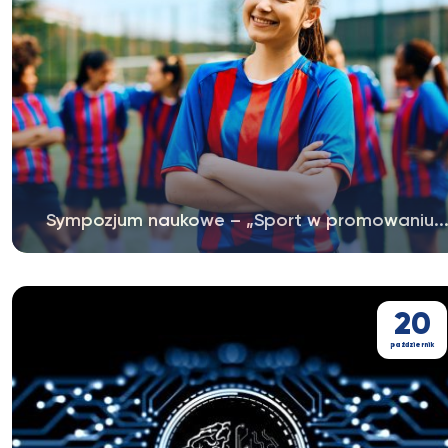
Sympozjum naukowe – „Sport w promowaniu..
Salezjańska Organizacja Sportowa RP (SALOS RP) oraz
Towarzystwo Naukowe Franciszka...
20
październik