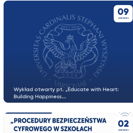
kiedy życie traci sens…...
09
czerwiec
Wykład otwarty pt. „Educate with Heart:
Building Happiness...
Czy edukacja może angażować nie tylko umysł, ale
także emocje i ciało?Czy uczenie...
02
czerwiec