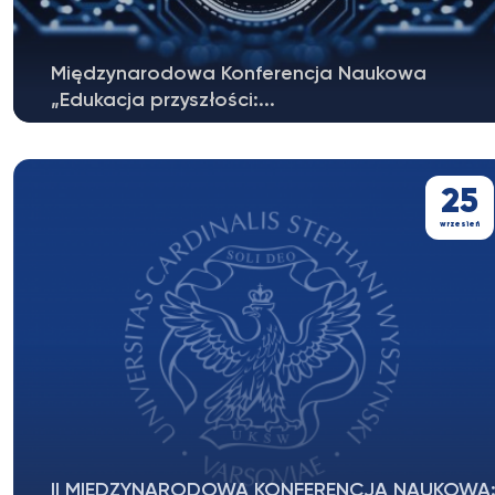
Międzynarodowa Konferencja Naukowa
„Edukacja przyszłości:...
Szanowni Państwo,serdecznie zapraszamy do udziału
w międzynarodowej konferencji...
25
wrzesień
II MIĘDZYNARODOWA KONFERENCJA NAUKOWA