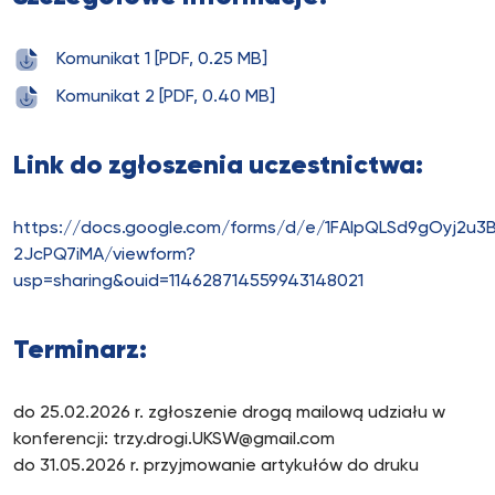
Komunikat 1 [PDF, 0.25 MB]
Komunikat 2 [PDF, 0.40 MB]
Link do zgłoszenia uczestnictwa:
https://docs.google.com/forms/d/e/1FAIpQLSd9gOyj
2JcPQ7iMA/viewform?
usp=sharing&ouid=114628714559943148021
Terminarz:
do 25.02.2026 r. zgłoszenie drogą mailową udziału w
konferencji: trzy.drogi.UKSW@gmail.com
do 31.05.2026 r. przyjmowanie artykułów do druku