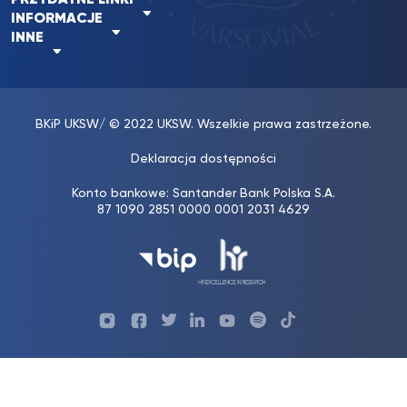
INFORMACJE
INNE
BKiP UKSW
/ © 2022 UKSW. Wszelkie prawa zastrzeżone.
Deklaracja dostępności
Konto bankowe: Santander Bank Polska S.A.
87 1090 2851 0000 0001 2031 4629
Profil
Profil
Profil
Profil
UKSW
Profil
UKSW
UKSW
UKSW
UKSW
UKSW
YouTube
UKSW
TikTok
Instagram
Facebook
Twitter
Linkedin
YouTube