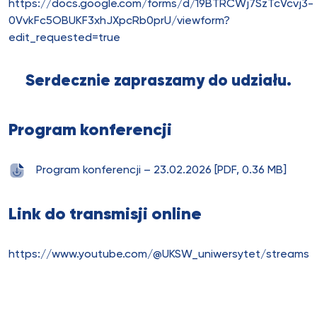
https://docs.google.com/forms/d/19BTRCWj7SzTcVcvj3-
0VvkFc5OBUKF3xhJXpcRb0prU/viewform?
edit_requested=true
Serdecznie zapraszamy do udziału.
Program konferencji
Program konferencji – 23.02.2026 [PDF, 0.36 MB]
Link do transmisji online
https://www.youtube.com/@UKSW_uniwersytet/streams